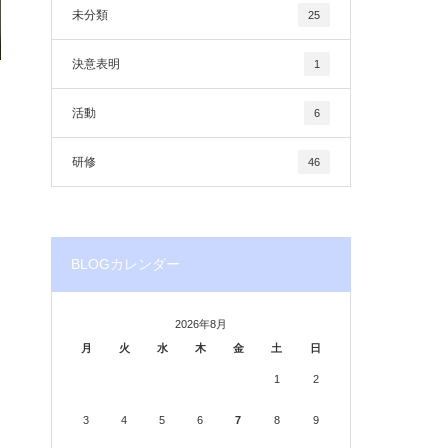
未分類
25
決意表明
1
活動
6
研修
46
BLOGカレンダー
2026年8月
月
火
水
木
金
土
日
1
2
3
4
5
6
7
8
9