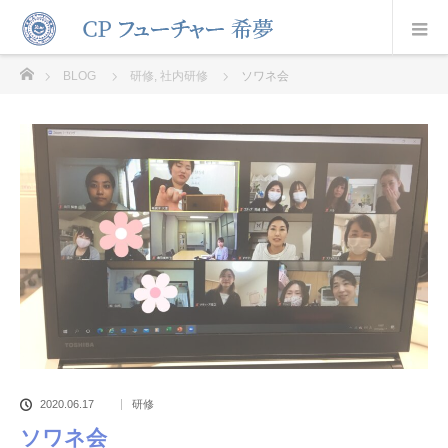
ホーム
BLOG
研修
,
社内研修
ソワネ会
2020.06.17
研修
ソワネ会