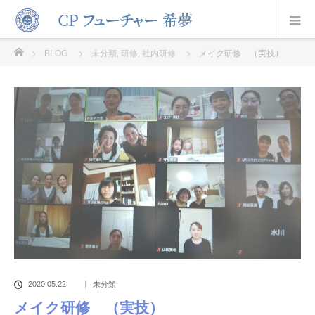
ホーム
BLOG
未分類
,
研修
,
社内研修
メイク研修 （実技）
2020.05.22
未分類
メイク研修 （実技）